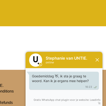
Subscribe
E.
nditions
Refunds