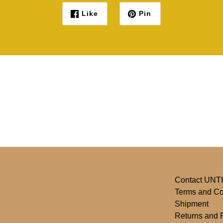
Like
Pin
Contact UNTI
Terms and Co
Shipment
Returns and 